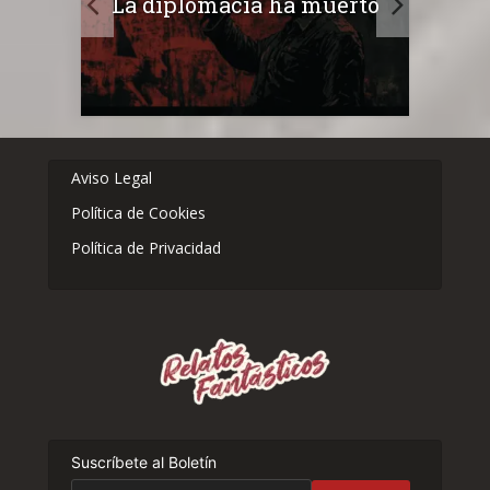
ta
La diplomacia ha muerto
Aviso Legal
Política de Cookies
Política de Privacidad
Suscríbete al Boletín