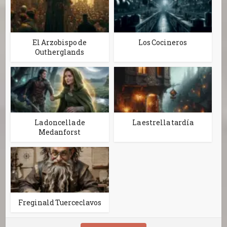
El Arzobispo de
Los Cocineros
Outherglands
La doncella de
La estrella tardía
Medanforst
Freginald Tuerceclavos