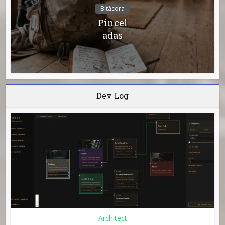
Bitácora
Pincel
adas
Dev Log
Architect