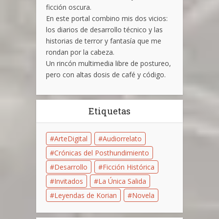
ficción oscura.
En este portal combino mis dos vicios:
los diarios de desarrollo técnico y las
historias de terror y fantasía que me
rondan por la cabeza.
Un rincón multimedia libre de postureo,
pero con altas dosis de café y código.
Etiquetas
ArteDigital
Audiorrelato
Crónicas del Posthundimiento
Desarrollo
Ficción Histórica
Invitados
La Única Salida
Leyendas de Korian
Novela