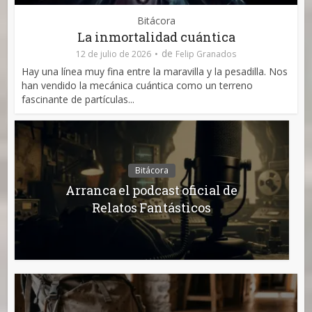
Bitácora
La inmortalidad cuántica
de
12 de julio de 2026
Felip Granados
Hay una línea muy fina entre la maravilla y la pesadilla. Nos
han vendido la mecánica cuántica como un terreno
fascinante de partículas...
Bitácora
Arranca el podcast oficial de
Relatos Fantásticos